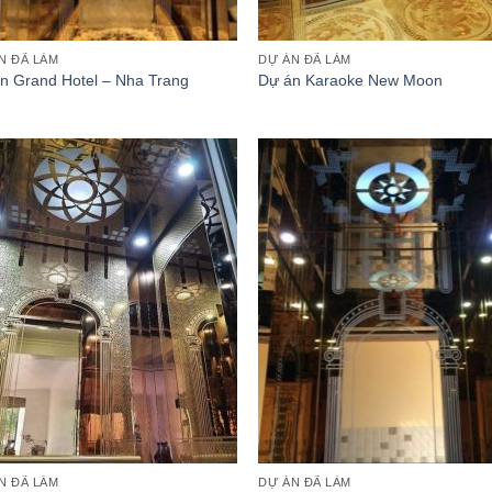
N ĐÃ LÀM
DỰ ÁN ĐÃ LÀM
n Grand Hotel – Nha Trang
Dự án Karaoke New Moon
Thêm
T
vào
v
danh
d
sách
s
yêu
y
thích
th
N ĐÃ LÀM
DỰ ÁN ĐÃ LÀM