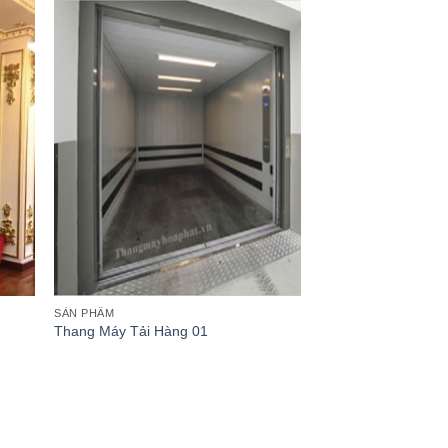
hêm
Thêm
ào
vào
anh
danh
ách
sách
êu
yêu
ích
thích
SẢN PHẨM
Thang Máy Tải Hàng 01