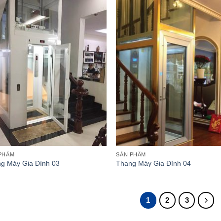
Thêm
T
vào
v
danh
d
sách
s
yêu
y
thích
th
PHẨM
SẢN PHẨM
g Máy Gia Đình 03
Thang Máy Gia Đình 04
1
2
3