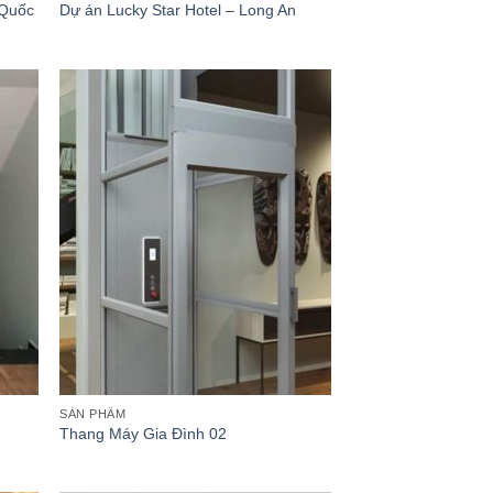
 Quốc
Dự án Lucky Star Hotel – Long An
hêm
Thêm
ào
vào
anh
danh
ách
sách
êu
yêu
ích
thích
SẢN PHẨM
Thang Máy Gia Đình 02