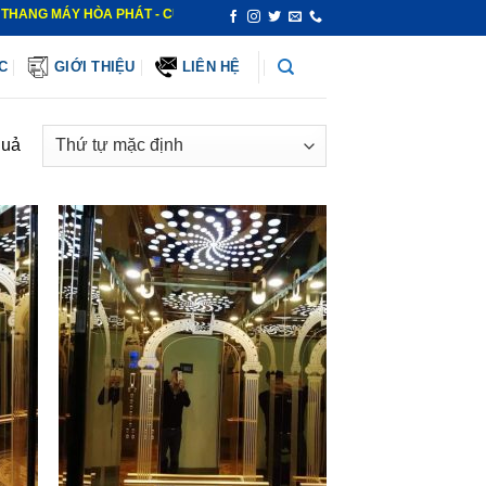
ÁY HÒA PHÁT - CUNG CẤP – LẮP ĐẶT – BẢO TRÌ – SỬA CHỮA THANG MÁY 
C
GIỚI THIỆU
LIÊN HỆ
quả
hêm
Thêm
ào
vào
anh
danh
ách
sách
êu
yêu
ích
thích