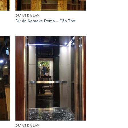
DỰ ÁN ĐÃ LÀM
Dự án Karaoke Roma – Cần Thơ
hêm
Thêm
ào
vào
anh
danh
ách
sách
êu
yêu
ích
thích
DỰ ÁN ĐÃ LÀM