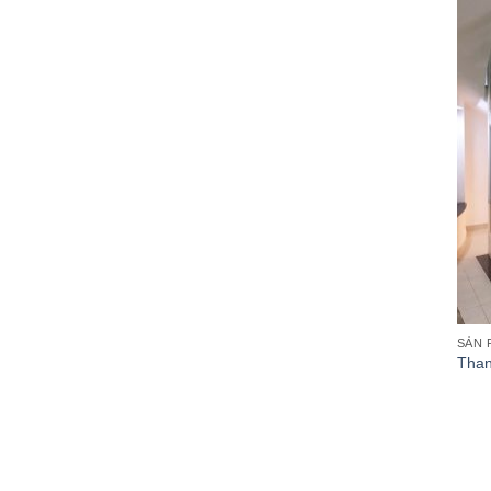
SẢN 
Than