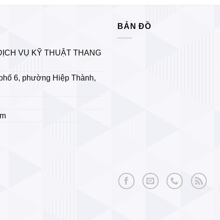
BẢN ĐỒ
DỊCH VỤ KỸ THUẬT THANG
phố 6, phường Hiệp Thành,
om