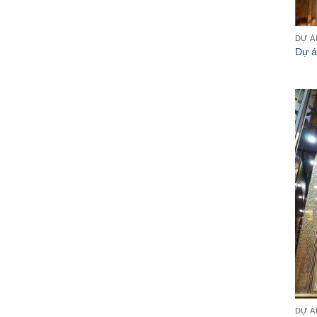
DỰ Á
Dự á
DỰ Á