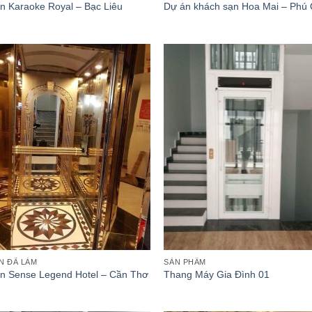
n Karaoke Royal – Bạc Liêu
Dự án khách sạn Hoa Mai – Phú
Thêm
T
vào
v
danh
d
sách
s
yêu
y
thích
th
N ĐÃ LÀM
SẢN PHẨM
n Sense Legend Hotel – Cần Thơ
Thang Máy Gia Đình 01