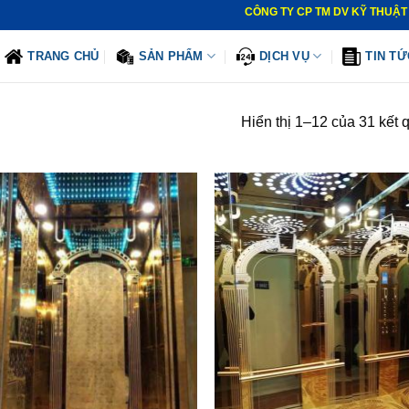
CÔNG TY CP TM DV KỸ THUẬT THANG M
TRANG CHỦ
SẢN PHẨM
DỊCH VỤ
TIN TỨ
Hiển thị 1–12 của 31 kết 
Thêm
T
vào
v
danh
d
sách
s
yêu
y
thích
th