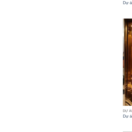
Dự á
DỰ Á
Dự á