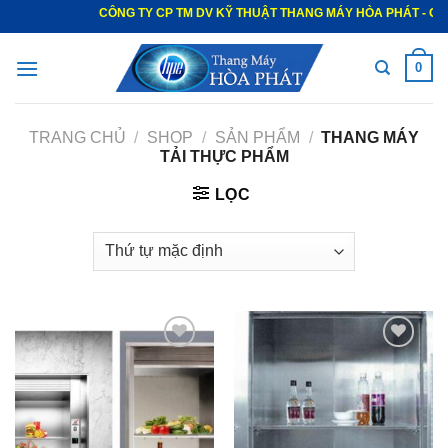
CÔNG TY CP TM DV KỸ THUẬT THANG MÁY HÒA PHÁT - CUNG
0
TRANG CHỦ
/
SHOP
/
SẢN PHẨM
/
THANG MÁY
TẢI THỰC PHẨM
LỌC
Thêm
Thêm