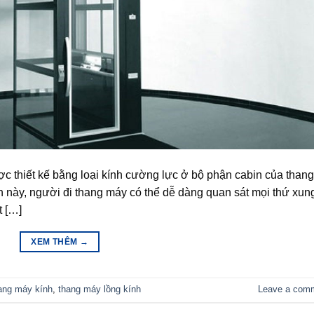
ợc thiết kế bằng loại kính cường lực ở bộ phận cabin của thang
h này, người đi thang máy có thể dễ dàng quan sát mọi thứ xun
t […]
XEM THÊM
→
ang máy kính
,
thang máy lồng kính
Leave a com