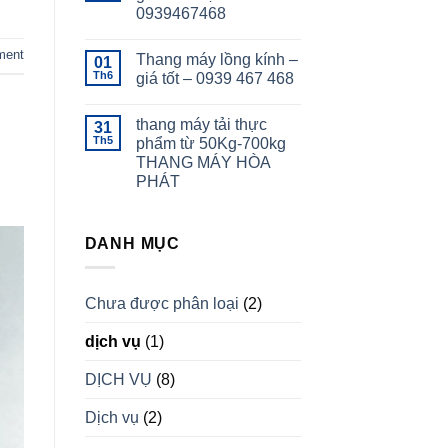
0939467468
ment
Thang máy lồng kính –
01
Th6
giá tốt – 0939 467 468
thang máy tải thực
31
Th5
phẩm từ 50Kg-700kg
THANG MÁY HÒA
PHÁT
DANH MỤC
Chưa được phân loại
(2)
dịch vụ
(1)
DỊCH VỤ
(8)
Dịch vụ
(2)