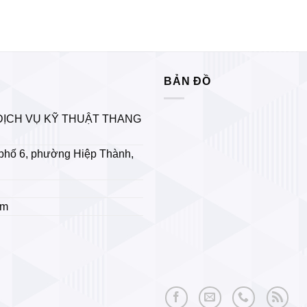
BẢN ĐỒ
DỊCH VỤ KỸ THUẬT THANG
phố 6, phường Hiệp Thành,
om