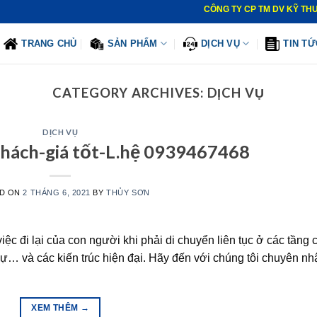
CÔNG TY CP TM DV KỸ THUẬT T
TRANG CHỦ
SẢN PHẨM
DỊCH VỤ
TIN TỨ
CATEGORY ARCHIVES:
DỊCH VỤ
DỊCH VỤ
khách-giá tốt-L.hệ 0939467468
D ON
2 THÁNG 6, 2021
BY
THỦY SƠN
việc đi lại của con người khi phải di chuyển liên tục ở các tầng 
hự… và các kiến trúc hiện đại. Hãy đến với chúng tôi chuyên nh
XEM THÊM
→