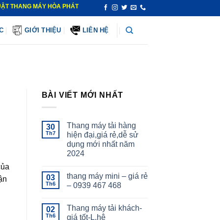
HANG MÁY HÒA PHÁT - CUNG CẤP – LẮP ĐẶT – BẢO TRÌ – SỬA CHỮA THAN
C
GIỚI THIỆU
LIÊN HỆ
BÀI VIẾT MỚI NHẤT
Thang máy tải hàng
30
Th7
hiện đại,giá rẻ,dễ sử
dụng mới nhất năm
2024
của
thang máy mini – giá rẻ
03
ận
Th6
– 0939 467 468
Thang máy tải khách-
02
Th6
giá tốt-L.hệ