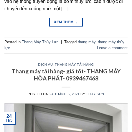
vào hệ thống truyền động là bơm thủy lực, cabin được di
chuyển lên xuống nhờ một […]
XEM THÊM
→
Posted in
Thang Máy Thủy Lực
|
Tagged
thang máy
,
thang máy thủy
lực
Leave a comment
DỊCH VỤ
,
THANG MÁY TẢI HÀNG
Thang máy tải hàng- giá tốt- THANG MÁY
HÒA PHÁT- 0939467468
POSTED ON
24 THÁNG 5, 2021
BY
THỦY SƠN
24
Th5