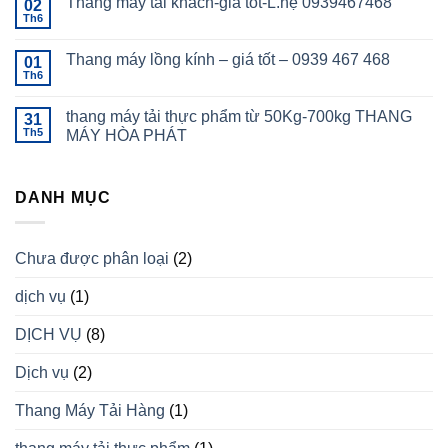
Thang máy tải khách-giá tốt-L.hệ 0939467468
02
Th6
Thang máy lồng kính – giá tốt – 0939 467 468
01
Th6
thang máy tải thực phẩm từ 50Kg-700kg THANG
31
Th5
MÁY HÒA PHÁT
DANH MỤC
Chưa được phân loại
(2)
dịch vụ
(1)
DỊCH VỤ
(8)
Dịch vụ
(2)
Thang Máy Tải Hàng
(1)