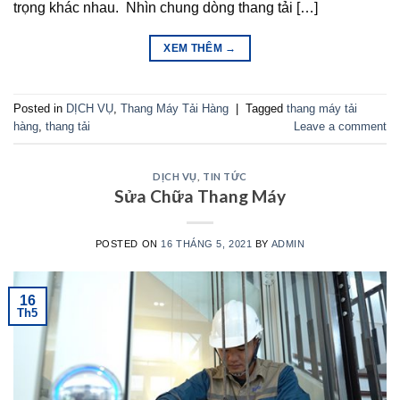
trọng khác nhau. Nhìn chung dòng thang tải […]
XEM THÊM
→
Posted in
DỊCH VỤ
,
Thang Máy Tải Hàng
|
Tagged
thang máy tải
hàng
,
thang tải
Leave a comment
DỊCH VỤ
,
TIN TỨC
Sửa Chữa Thang Máy
POSTED ON
16 THÁNG 5, 2021
BY
ADMIN
16
Th5