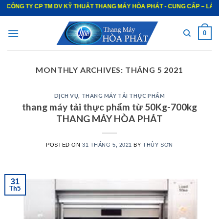
P TM DV KỸ THUẬT THANG MÁY HÒA PHÁT - CUNG CẤP – LẮP ĐẶT – BẢO TR
0
MONTHLY ARCHIVES:
THÁNG 5 2021
DỊCH VỤ
,
THANG MÁY TẢI THỰC PHẨM
thang máy tải thực phẩm từ 50Kg-700kg
THANG MÁY HÒA PHÁT
POSTED ON
31 THÁNG 5, 2021
BY
THỦY SƠN
31
Th5