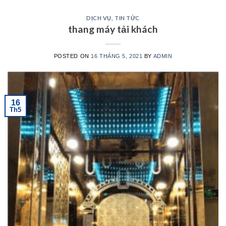
DỊCH VỤ
,
TIN TỨC
thang máy tải khách
POSTED ON
16 THÁNG 5, 2021
BY
ADMIN
16
Th5