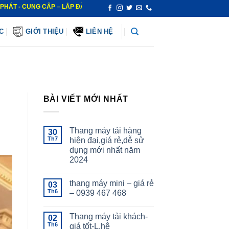
UNG CẤP – LẮP ĐẶT – BẢO TRÌ – SỬA CHỮA THANG MÁY – UY TÍN NHẤT
C
GIỚI THIỆU
LIÊN HỆ
BÀI VIẾT MỚI NHẤT
Thang máy tải hàng
30
Th7
hiện đại,giá rẻ,dễ sử
dụng mới nhất năm
2024
thang máy mini – giá rẻ
03
Th6
– 0939 467 468
Thang máy tải khách-
02
Th6
giá tốt-L.hệ