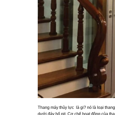
Thang máy thủy lực là gi? nó là loại than
dưới đáy hố pit. Cơ chế hoạt động của th