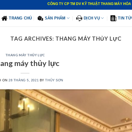
CÔNG TY CP TM DV KỸ THUẬT THANG MÁY HÒA PHÁT - C
TRANG CHỦ
SẢN PHẨM
DỊCH VỤ
TIN TỨ
TAG ARCHIVES:
THANG MÁY THỦY LỰC
THANG MÁY THỦY LỰC
ang máy thủy lực
D ON
28 THÁNG 5, 2021
BY
THỦY SƠN