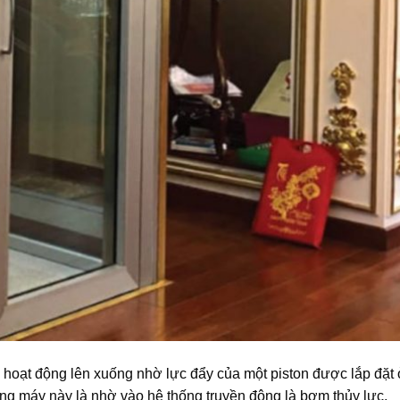
g hoạt động lên xuống nhờ lực đẩy của một piston được lắp đặt
ang máy này là nhờ vào hệ thống truyền động là bơm thủy lực,