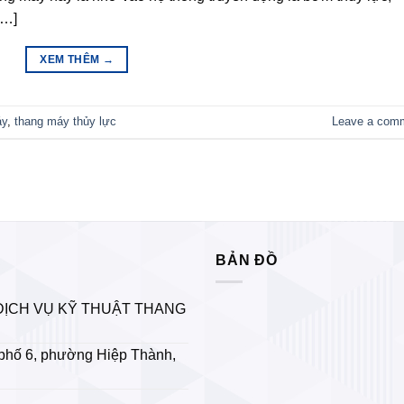
[…]
XEM THÊM
→
áy
,
thang máy thủy lực
Leave a com
BẢN ĐỒ
DỊCH VỤ KỸ THUẬT THANG
phố 6, phường Hiệp Thành,