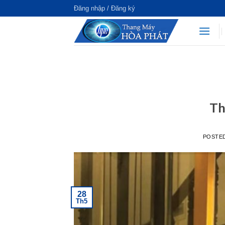
Đăng nhập / Đăng ký
Th
POSTE
28
Th5